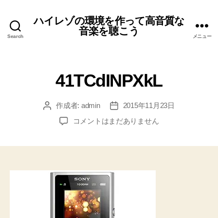
ハイレゾの環境を作って高音質な
音楽を聴こう
Search
メニュー
41TCdINPXkL
作成者:
admin
2015年11月23日
投
投
稿
稿
41TCdINPXkL
コメントはまだありません
者
日
へ
の