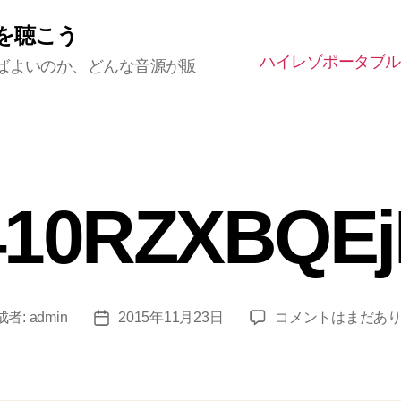
を聴こう
ハイレゾポータブル
ばよいのか、どんな音源が販
410RZXBQEj
410RZXBQEjL
成者:
admin
2015年11月23日
コメントはまだあ
投
へ
稿
の
日