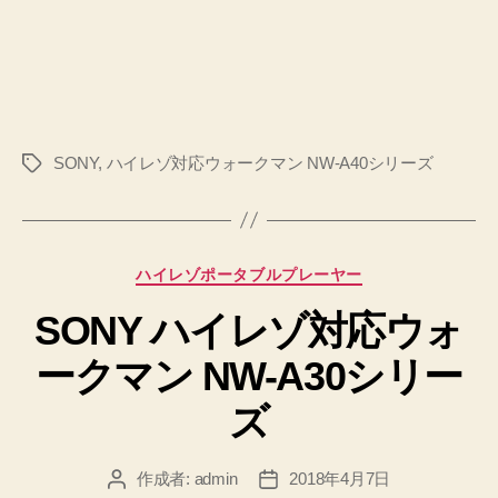
SONY
,
ハイレゾ対応ウォークマン NW-A40シリーズ
タ
グ
カ
ハイレゾポータブルプレーヤー
テ
SONY ハイレゾ対応ウォ
ゴ
リ
ークマン NW-A30シリー
ー
ズ
作成者:
admin
2018年4月7日
投
投