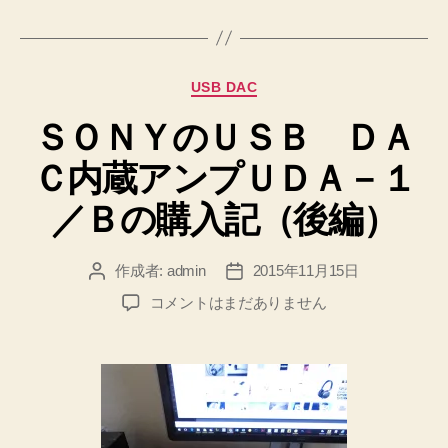
グ
カ
USB DAC
テ
ＳＯＮＹのＵＳＢ ＤＡ
ゴ
リ
Ｃ内蔵アンプＵＤＡ－１
ー
／Ｂの購入記（後編）
作成者:
admin
2015年11月15日
投
投
稿
稿
Ｓ
コメントはまだありません
者
日
Ｏ
Ｎ
Ｙ
の
Ｕ
Ｓ