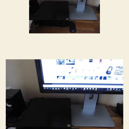
Ｂ
Ｄ
Ａ
Ｃ
内
蔵
ア
ン
プ
Ｕ
Ｄ
Ａ
－
１
／
Ｂ
の
購
入
記
（後