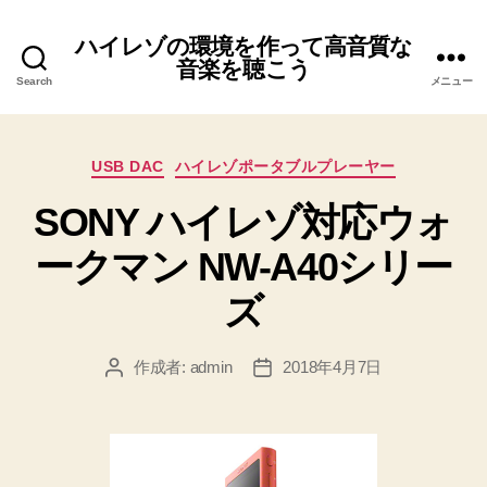
ハイレゾの環境を作って高音質な
音楽を聴こう
Search
メニュー
カ
USB DAC
ハイレゾポータブルプレーヤー
テ
SONY ハイレゾ対応ウォ
ゴ
リ
ークマン NW-A40シリー
ー
ズ
作成者:
admin
2018年4月7日
投
投
稿
稿
者
日