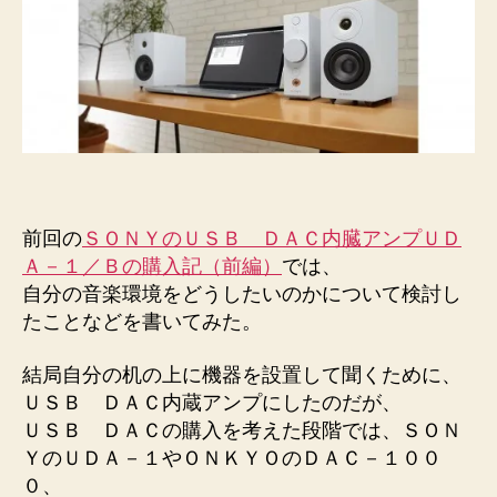
Ａ
－
１
／
Ｂ
の
購
入
記
前回の
ＳＯＮＹのＵＳＢ ＤＡＣ内臓アンプＵＤ
（中
Ａ－１／Ｂの購入記（前編）
では、
編）
自分の音楽環境をどうしたいのかについて検討し
へ
の
たことなどを書いてみた。
結局自分の机の上に機器を設置して聞くために、
ＵＳＢ ＤＡＣ内蔵アンプにしたのだが、
ＵＳＢ ＤＡＣの購入を考えた段階では、ＳＯＮ
ＹのＵＤＡ－１やＯＮＫＹＯのＤＡＣ－１００
０、