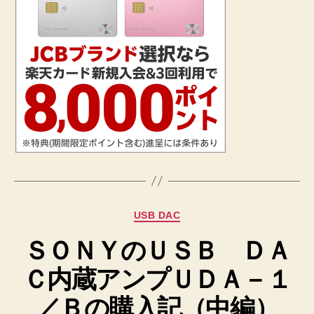
カ
USB DAC
テ
ＳＯＮＹのＵＳＢ ＤＡ
ゴ
リ
Ｃ内蔵アンプＵＤＡ－１
ー
／Ｂの購入記（中編）