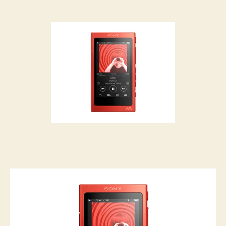
稿
稿
者
日