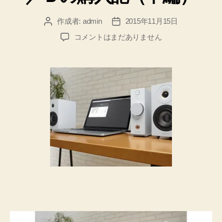
作成者:
admin
2015年11月15日
投
投
稿
稿
Ｓ
コメントはまだありません
者
日
Ｏ
Ｎ
Ｙ
の
Ｕ
Ｓ
Ｂ
Ｄ
Ａ
Ｃ
内
蔵
ア
ン
プ
Ｕ
Ｄ